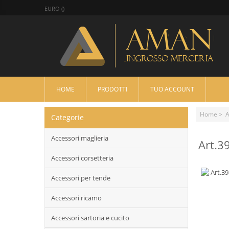
EURO ()
HOME
PRODOTTI
TUO ACCOUNT
Home
>
A
Categorie
Accessori maglieria
Art.3
Accessori corsetteria
Accessori per tende
Accessori ricamo
Accessori sartoria e cucito