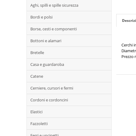
Aghi, spilli e spille sicurezza
Bordi e polsi
Descriz
Borse, cesti e componenti
Bottoni e alamari
Cerchi i
Diametr
Bretelle
Prezzo r
Casa e guardaroba
Catene
Cerniere, cursori e fermi
Cordoni e cordoncini
Elastici
Fazzoletti
Ferri e uncinetti