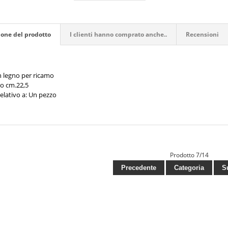
ione del prodotto
I clienti hanno comprato anche..
Recensioni
n legno per ricamo
o cm.22,5
elativo a: Un pezzo
Prodotto 7/14
Precedente
Categoria
Su