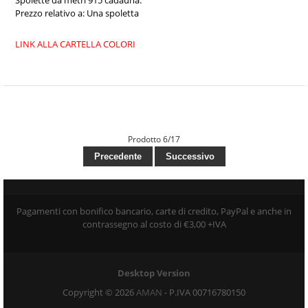
Spolette da metri 915 cadauna.
Prezzo relativo a: Una spoletta
LINK ALLA CARTELLA COLORI
Prodotto 6/17
Precedente
Successivo
Pagamenti con bonifico bancario, carte di credito, PayPal e anche in
contrassegno al costo di €3,00 +IVA
Desktop Version
Copyright © 2026
AMAN
- P.IVA 00716780150