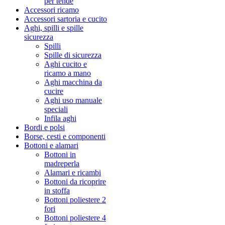
per tende
Accessori ricamo
Accessori sartoria e cucito
Aghi, spilli e spille
sicurezza
Spilli
Spille di sicurezza
Aghi cucito e
ricamo a mano
Aghi macchina da
cucire
Aghi uso manuale
speciali
Infila aghi
Bordi e polsi
Borse, cesti e componenti
Bottoni e alamari
Bottoni in
madreperla
Alamari e ricambi
Bottoni da ricoprire
in stoffa
Bottoni poliestere 2
fori
Bottoni poliestere 4