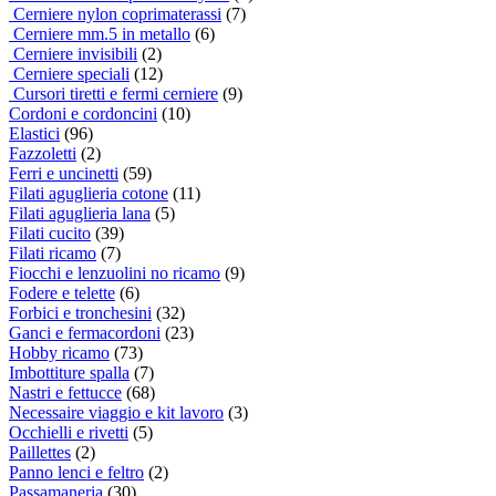
Cerniere nylon coprimaterassi
(7)
Cerniere mm.5 in metallo
(6)
Cerniere invisibili
(2)
Cerniere speciali
(12)
Cursori tiretti e fermi cerniere
(9)
Cordoni e cordoncini
(10)
Elastici
(96)
Fazzoletti
(2)
Ferri e uncinetti
(59)
Filati aguglieria cotone
(11)
Filati aguglieria lana
(5)
Filati cucito
(39)
Filati ricamo
(7)
Fiocchi e lenzuolini no ricamo
(9)
Fodere e telette
(6)
Forbici e tronchesini
(32)
Ganci e fermacordoni
(23)
Hobby ricamo
(73)
Imbottiture spalla
(7)
Nastri e fettucce
(68)
Necessaire viaggio e kit lavoro
(3)
Occhielli e rivetti
(5)
Paillettes
(2)
Panno lenci e feltro
(2)
Passamaneria
(30)