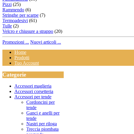
Pizzi
(25)
Rammendo
(6)
Stringhe per scarpe
(7)
Termoadesivi
(61)
Tulle
(2)
Velcro e chiusure a strappo
(20)
Promozioni ...
Nuovi articoli ...
Home
Prodotti
Tuo Account
Categorie
Accessori maglieria
Accessori corsetteria
Accessori per tende
Cordoncini per
tende
Ganci e anelli per
tende
Nastri per riloga
Treccia piombata