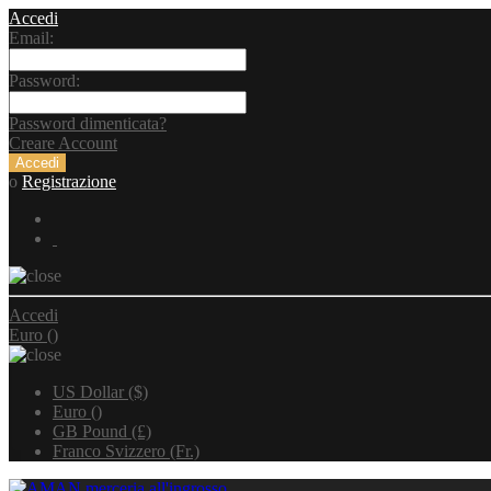
Accedi
Email:
Password:
Password dimenticata?
Creare Account
o
Registrazione
Accedi
Euro ()
US Dollar ($)
Euro ()
GB Pound (£)
Franco Svizzero (Fr.)