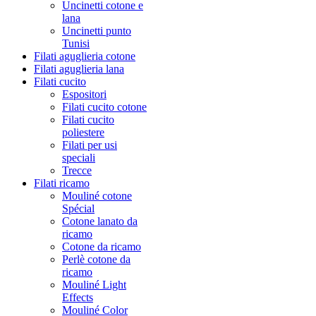
Uncinetti cotone e
lana
Uncinetti punto
Tunisi
Filati aguglieria cotone
Filati aguglieria lana
Filati cucito
Espositori
Filati cucito cotone
Filati cucito
poliestere
Filati per usi
speciali
Trecce
Filati ricamo
Mouliné cotone
Spécial
Cotone lanato da
ricamo
Cotone da ricamo
Perlè cotone da
ricamo
Mouliné Light
Effects
Mouliné Color