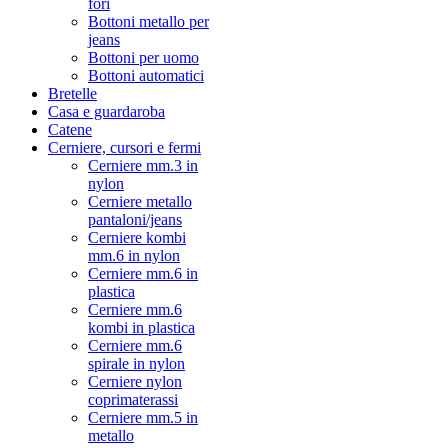
fori
Bottoni metallo per
jeans
Bottoni per uomo
Bottoni automatici
Bretelle
Casa e guardaroba
Catene
Cerniere, cursori e fermi
Cerniere mm.3 in
nylon
Cerniere metallo
pantaloni/jeans
Cerniere kombi
mm.6 in nylon
Cerniere mm.6 in
plastica
Cerniere mm.6
kombi in plastica
Cerniere mm.6
spirale in nylon
Cerniere nylon
coprimaterassi
Cerniere mm.5 in
metallo