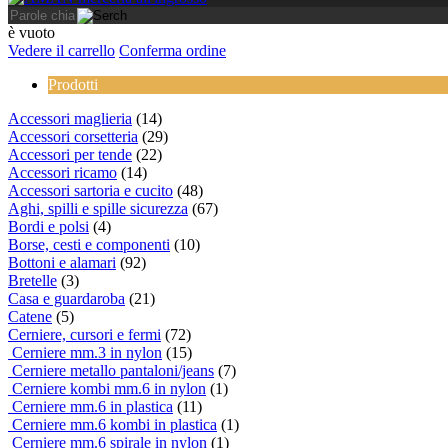
è vuoto
Vedere il carrello
Conferma ordine
Prodotti
Accessori maglieria
(14)
Accessori corsetteria
(29)
Accessori per tende
(22)
Accessori ricamo
(14)
Accessori sartoria e cucito
(48)
Aghi, spilli e spille sicurezza
(67)
Bordi e polsi
(4)
Borse, cesti e componenti
(10)
Bottoni e alamari
(92)
Bretelle
(3)
Casa e guardaroba
(21)
Catene
(5)
Cerniere, cursori e fermi
(72)
Cerniere mm.3 in nylon
(15)
Cerniere metallo pantaloni/jeans
(7)
Cerniere kombi mm.6 in nylon
(1)
Cerniere mm.6 in plastica
(11)
Cerniere mm.6 kombi in plastica
(1)
Cerniere mm.6 spirale in nylon
(1)