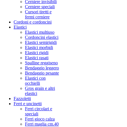
Cerniere invisibili
Cerniere speciali
Cursori tiretti e
fermi cerniere
Cordoni e cordoncini
Elastici
Elastici multiuso
Cordoncini elastici
Elastici semirigidi
Elastici morbidi
Elastici rigidi
Elastici rasati
Spalline reggiseno
Bendaggio leggero
Bendaggio pesante
Elastici con
occhielli
Gros grain e altri
elastici
Fazzoletti
Ferri e uncinetti
Ferri circolari e
speciali
Ferri gioco calza
Ferri maglia cm.40