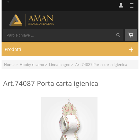
Prodotti
Home
>
Hobby ricamo
>
Linea bagno
> Art.74087 Porta carta igienica
Art.74087 Porta carta igienica