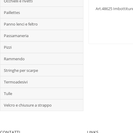
Occhielli e rivetti
Art.48625 Imbottiture
Paillettes
Panno lenci e feltro
Passamaneria
Pizzi
Rammendo
Stringhe per scarpe
Termoadesivi
Tulle
Velcro e chiusure a strappo
CONTATTI
LINKS