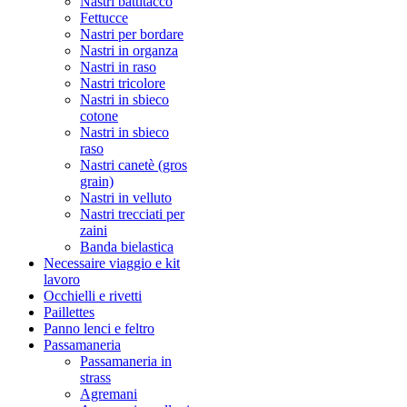
Nastri battitacco
Fettucce
Nastri per bordare
Nastri in organza
Nastri in raso
Nastri tricolore
Nastri in sbieco
cotone
Nastri in sbieco
raso
Nastri canetè (gros
grain)
Nastri in velluto
Nastri trecciati per
zaini
Banda bielastica
Necessaire viaggio e kit
lavoro
Occhielli e rivetti
Paillettes
Panno lenci e feltro
Passamaneria
Passamaneria in
strass
Agremani