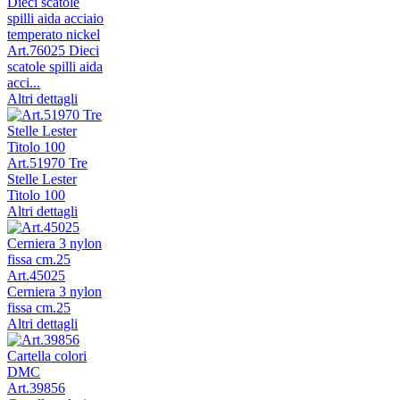
Art.76025 Dieci
scatole spilli aida
acci...
Altri dettagli
Art.51970 Tre
Stelle Lester
Titolo 100
Altri dettagli
Art.45025
Cerniera 3 nylon
fissa cm.25
Altri dettagli
Art.39856