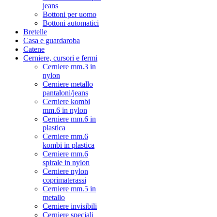
jeans
Bottoni per uomo
Bottoni automatici
Bretelle
Casa e guardaroba
Catene
Cerniere, cursori e fermi
Cerniere mm.3 in
nylon
Cerniere metallo
pantaloni/jeans
Cerniere kombi
mm.6 in nylon
Cerniere mm.6 in
plastica
Cerniere mm.6
kombi in plastica
Cerniere mm.6
spirale in nylon
Cerniere nylon
coprimaterassi
Cerniere mm.5 in
metallo
Cerniere invisibili
Cerniere speciali