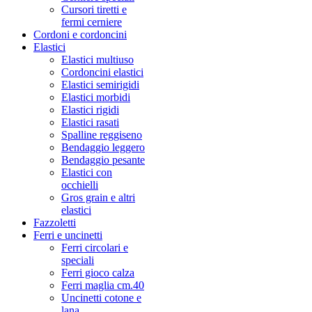
Cursori tiretti e
fermi cerniere
Cordoni e cordoncini
Elastici
Elastici multiuso
Cordoncini elastici
Elastici semirigidi
Elastici morbidi
Elastici rigidi
Elastici rasati
Spalline reggiseno
Bendaggio leggero
Bendaggio pesante
Elastici con
occhielli
Gros grain e altri
elastici
Fazzoletti
Ferri e uncinetti
Ferri circolari e
speciali
Ferri gioco calza
Ferri maglia cm.40
Uncinetti cotone e
lana