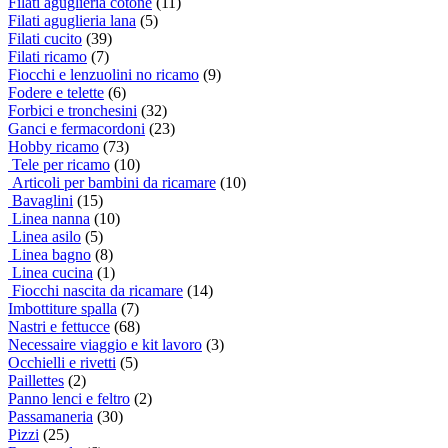
Filati aguglieria cotone
(11)
Filati aguglieria lana
(5)
Filati cucito
(39)
Filati ricamo
(7)
Fiocchi e lenzuolini no ricamo
(9)
Fodere e telette
(6)
Forbici e tronchesini
(32)
Ganci e fermacordoni
(23)
Hobby ricamo
(73)
Tele per ricamo
(10)
Articoli per bambini da ricamare
(10)
Bavaglini
(15)
Linea nanna
(10)
Linea asilo
(5)
Linea bagno
(8)
Linea cucina
(1)
Fiocchi nascita da ricamare
(14)
Imbottiture spalla
(7)
Nastri e fettucce
(68)
Necessaire viaggio e kit lavoro
(3)
Occhielli e rivetti
(5)
Paillettes
(2)
Panno lenci e feltro
(2)
Passamaneria
(30)
Pizzi
(25)