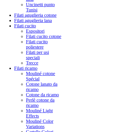
Uncinetti punto
Tunisi
Filati aguglieria cotone
Filati aguglieria lana
Filati cucito
Espositori
Filati cucito cotone
Filati cucito
poliestere
Filati per usi
speciali
Trecce
Filati ricamo
Mouliné cotone
Spécial
Cotone lanato da
ricamo
Cotone da ricamo
Perlè cotone da
ricamo
Mouliné Light
Effects
Mouliné Color
Variations
Cartelle Colori