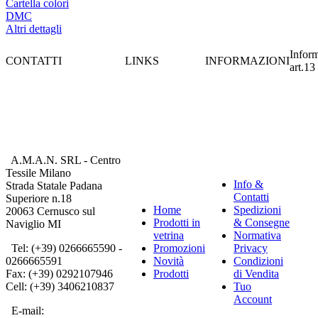
Cartella colori
DMC
Altri dettagli
Inform
CONTATTI
LINKS
INFORMAZIONI
art.13
A.M.A.N. SRL - Centro
Tessile Milano
Info &
Strada Statale Padana
Contatti
Superiore n.18
Home
Spedizioni
20063 Cernusco sul
Prodotti in
& Consegne
Naviglio MI
vetrina
Normativa
Tel: (+39) 0266665590 -
Promozioni
Privacy
0266665591
Novità
Condizioni
Fax: (+39) 0292107946
Prodotti
di Vendita
Cell: (+39) 3406210837
Tuo
Account
E-mail: