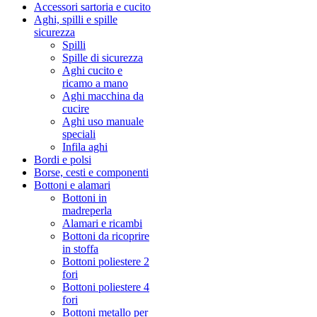
Accessori sartoria e cucito
Aghi, spilli e spille
sicurezza
Spilli
Spille di sicurezza
Aghi cucito e
ricamo a mano
Aghi macchina da
cucire
Aghi uso manuale
speciali
Infila aghi
Bordi e polsi
Borse, cesti e componenti
Bottoni e alamari
Bottoni in
madreperla
Alamari e ricambi
Bottoni da ricoprire
in stoffa
Bottoni poliestere 2
fori
Bottoni poliestere 4
fori
Bottoni metallo per