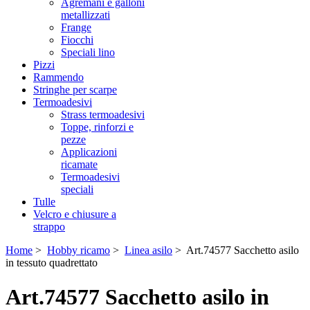
Agremani e galloni
metallizzati
Frange
Fiocchi
Speciali lino
Pizzi
Rammendo
Stringhe per scarpe
Termoadesivi
Strass termoadesivi
Toppe, rinforzi e
pezze
Applicazioni
ricamate
Termoadesivi
speciali
Tulle
Velcro e chiusure a
strappo
Home
>
Hobby ricamo
>
Linea asilo
> Art.74577 Sacchetto asilo
in tessuto quadrettato
Art.74577 Sacchetto asilo in