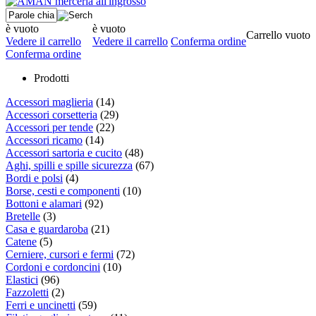
è vuoto
è vuoto
Carrello vuoto
Vedere il carrello
Vedere il carrello
Conferma ordine
Conferma ordine
Prodotti
Accessori maglieria
(14)
Accessori corsetteria
(29)
Accessori per tende
(22)
Accessori ricamo
(14)
Accessori sartoria e cucito
(48)
Aghi, spilli e spille sicurezza
(67)
Bordi e polsi
(4)
Borse, cesti e componenti
(10)
Bottoni e alamari
(92)
Bretelle
(3)
Casa e guardaroba
(21)
Catene
(5)
Cerniere, cursori e fermi
(72)
Cordoni e cordoncini
(10)
Elastici
(96)
Fazzoletti
(2)
Ferri e uncinetti
(59)