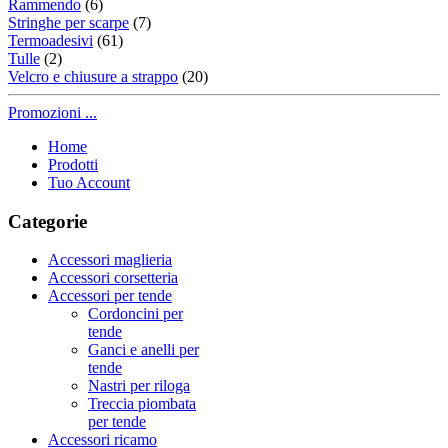
Rammendo
(6)
Stringhe per scarpe
(7)
Termoadesivi
(61)
Tulle
(2)
Velcro e chiusure a strappo
(20)
Promozioni ...
Home
Prodotti
Tuo Account
Categorie
Accessori maglieria
Accessori corsetteria
Accessori per tende
Cordoncini per
tende
Ganci e anelli per
tende
Nastri per riloga
Treccia piombata
per tende
Accessori ricamo