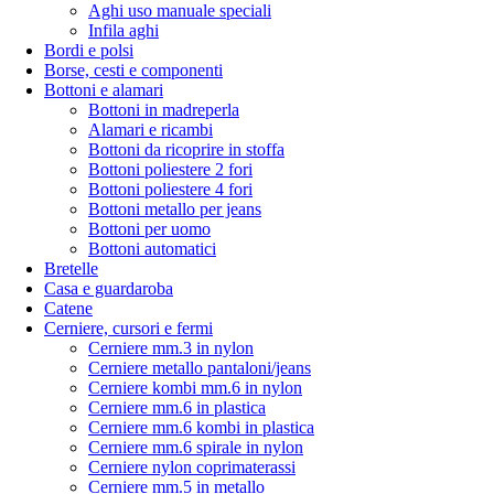
Aghi uso manuale speciali
Infila aghi
Bordi e polsi
Borse, cesti e componenti
Bottoni e alamari
Bottoni in madreperla
Alamari e ricambi
Bottoni da ricoprire in stoffa
Bottoni poliestere 2 fori
Bottoni poliestere 4 fori
Bottoni metallo per jeans
Bottoni per uomo
Bottoni automatici
Bretelle
Casa e guardaroba
Catene
Cerniere, cursori e fermi
Cerniere mm.3 in nylon
Cerniere metallo pantaloni/jeans
Cerniere kombi mm.6 in nylon
Cerniere mm.6 in plastica
Cerniere mm.6 kombi in plastica
Cerniere mm.6 spirale in nylon
Cerniere nylon coprimaterassi
Cerniere mm.5 in metallo