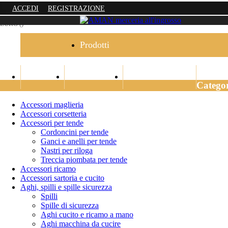
ACCEDI
REGISTRAZIONE
EURO ()
Prodotti
HOME
PRODOTTI
TUO ACCOUNT
Categor
Accessori maglieria
Accessori corsetteria
Accessori per tende
Cordoncini per tende
Ganci e anelli per tende
Nastri per riloga
Treccia piombata per tende
Accessori ricamo
Accessori sartoria e cucito
Aghi, spilli e spille sicurezza
Spilli
Spille di sicurezza
Aghi cucito e ricamo a mano
Aghi macchina da cucire