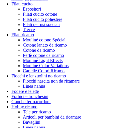
Filati cucito
Espositori
Filati cucito cotone
Filati cucito poliestere
Filati per usi speciali
Trecce
Filati ricamo
Mouliné cotone Spécial
Cotone lanato da ricamo
Cotone da ricamo
Perlè cotone da ricamo
Mouliné Light Effects
Mouliné Color Variations
Cartelle Colori Ricamo
Fiocchi e lenzuolini no ricamo
Fiocchi nascita non da ricamare
Linea nanna
Fodere e telette
Forbici e tronchesini
Ganci e fermacordoni
Hobby ricamo
Tele per ricamo
Articoli per bambini da ricamare
Bavaglini
Linea nanna