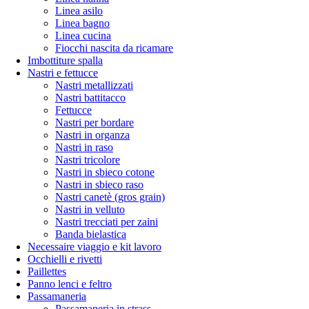
Linea asilo
Linea bagno
Linea cucina
Fiocchi nascita da ricamare
Imbottiture spalla
Nastri e fettucce
Nastri metallizzati
Nastri battitacco
Fettucce
Nastri per bordare
Nastri in organza
Nastri in raso
Nastri tricolore
Nastri in sbieco cotone
Nastri in sbieco raso
Nastri canetè (gros grain)
Nastri in velluto
Nastri trecciati per zaini
Banda bielastica
Necessaire viaggio e kit lavoro
Occhielli e rivetti
Paillettes
Panno lenci e feltro
Passamaneria
Passamaneria in strass