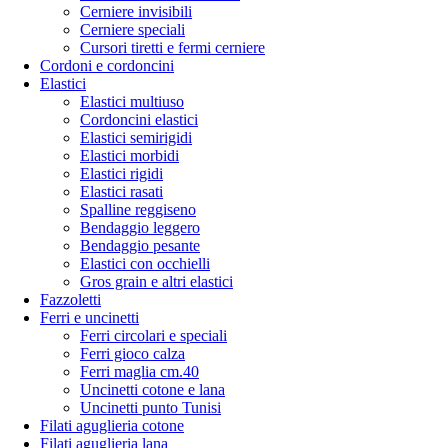
Cerniere invisibili
Cerniere speciali
Cursori tiretti e fermi cerniere
Cordoni e cordoncini
Elastici
Elastici multiuso
Cordoncini elastici
Elastici semirigidi
Elastici morbidi
Elastici rigidi
Elastici rasati
Spalline reggiseno
Bendaggio leggero
Bendaggio pesante
Elastici con occhielli
Gros grain e altri elastici
Fazzoletti
Ferri e uncinetti
Ferri circolari e speciali
Ferri gioco calza
Ferri maglia cm.40
Uncinetti cotone e lana
Uncinetti punto Tunisi
Filati aguglieria cotone
Filati aguglieria lana