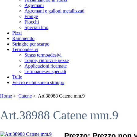
Agremani
Agremani e galloni metallizzati
Frange
Fiocchi
Speciali lino
Pizzi
Rammendo
Stringhe per scarpe
Termoadesivi
Strass termoadesivi
Toppe, rinforzi e pezze
Applicazioni ricamate
Termoadesivi speciali
Tulle
Velcro e chiusure a strappo
Home
>
Catene
> Art.38988 Catene mm.9
Art.38988 Catene mm.9
Prezzo: Prezzo non v