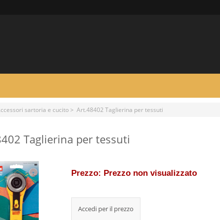
ccessori sartoria e cucito
> Art.48402 Taglierina per tessuti
8402 Taglierina per tessuti
Prezzo: Prezzo non visualizzato
Accedi per il prezzo