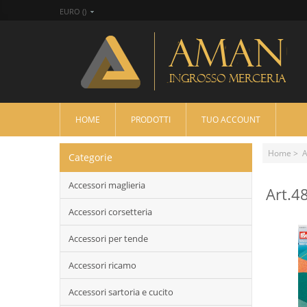
EURO ()
HOME
PRODOTTI
TUO ACCOUNT
Home
>
A
Categorie
Accessori maglieria
Art.4
Accessori corsetteria
Accessori per tende
Accessori ricamo
Accessori sartoria e cucito