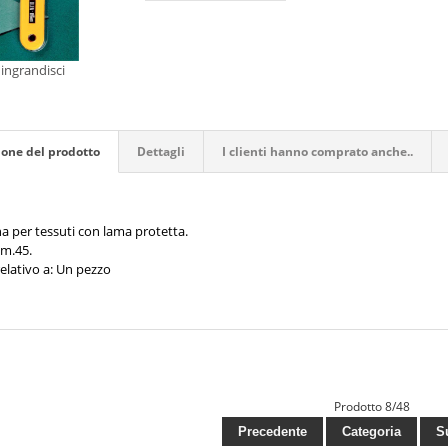
ingrandisci
ione del prodotto
Dettagli
I clienti hanno comprato anche..
na per tessuti con lama protetta.
m.45.
elativo a: Un pezzo
Prodotto 8/48
Precedente
Categoria
Su