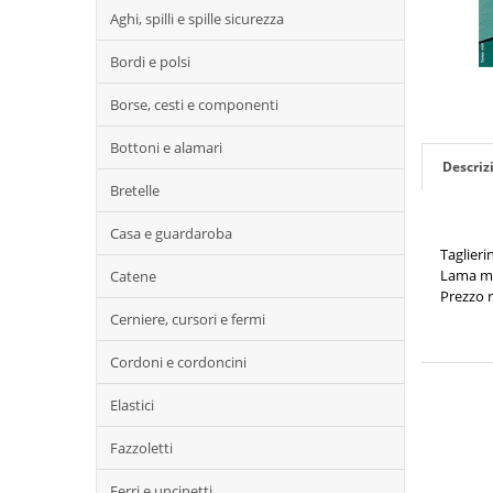
Aghi, spilli e spille sicurezza
Bordi e polsi
Borse, cesti e componenti
Bottoni e alamari
Descriz
Bretelle
Casa e guardaroba
Taglieri
Lama m
Catene
Prezzo r
Cerniere, cursori e fermi
Cordoni e cordoncini
Elastici
Fazzoletti
Ferri e uncinetti