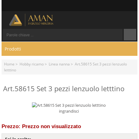
Prodotti
Home
>
Hobby ricamo
>
Linea nanna
> Art.58615 Set 3 pezzi lenzuolo
letttino
Art.58615 Set 3 pezzi lenzuolo letttino
ingrandisci
Prezzo: Prezzo non visualizzato