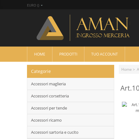
EURO ()
HOME
PRODOTTI
TUO ACCOUNT
Home
>
A
Categorie
Accessori maglieria
Art.1
Accessori corsetteria
Accessori per tende
Accessori ricamo
Accessori sartoria e cucito