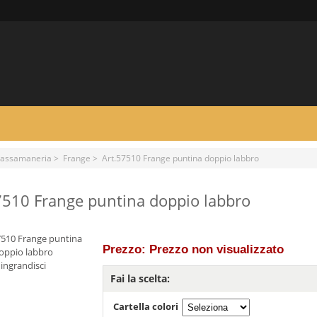
assamaneria
>
Frange
> Art.57510 Frange puntina doppio labbro
7510 Frange puntina doppio labbro
Prezzo: Prezzo non visualizzato
ingrandisci
Fai la scelta:
Cartella colori