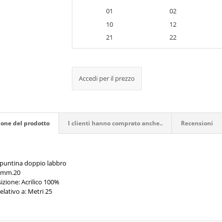
01
02
10
12
21
22
Accedi per il prezzo
ione del prodotto
I clienti hanno comprato anche..
Recensioni
 puntina doppio labbro
: mm.20
zione: Acrilico 100%
elativo a: Metri 25