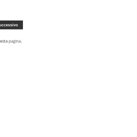
ccessivo
uesta
pagina
.