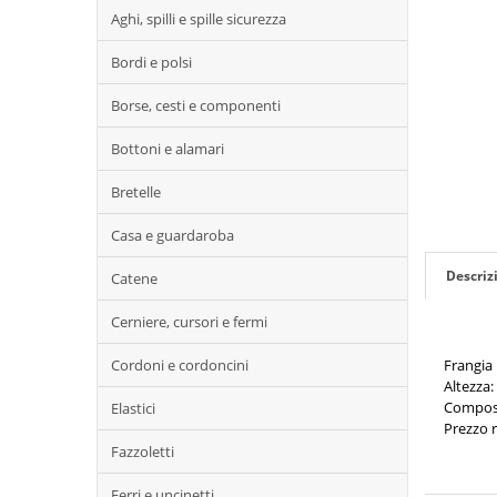
Aghi, spilli e spille sicurezza
Bordi e polsi
Borse, cesti e componenti
Bottoni e alamari
Bretelle
Casa e guardaroba
Descriz
Catene
Cerniere, cursori e fermi
Frangia
Cordoni e cordoncini
Altezza
Composi
Elastici
Prezzo r
Fazzoletti
Ferri e uncinetti