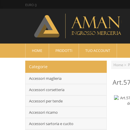
EURO ()
HOME
PRODOTTI
TUO ACCOUNT
Home
>
P
Categorie
Accessori maglieria
Art.5
Accessori corsetteria
Accessori per tende
Accessori ricamo
Accessori sartoria e cucito