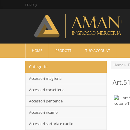
EURO ()
HOME
PRODOTTI
TUO ACCOUNT
Home
>
F
Categorie
Accessori maglieria
Art.5
Accessori corsetteria
Accessori per tende
Accessori ricamo
Accessori sartoria e cucito