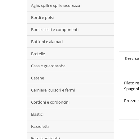
Aghi, spilli e spille sicurezza
Bordi e polsi
Borse, cesti e componenti
Bottoni e alamari
Bretelle
Descriz
Casa e guardaroba
Catene
Filato r
Spagnole
Cerniere, cursori e fermi
Prezzo r
Cordoni e cordoncini
Elastici
Fazzoletti
Ferri e uncinetti