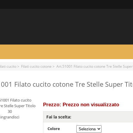
ilati cucito
>
Filati cucito cotone
> Art.51001 Filato cucito cotone Tre Stelle Super
1001 Filato cucito cotone Tre Stelle Super Ti
Prezzo: Prezzo non visualizzato
Fai la scelta:
ingrandisci
Colore