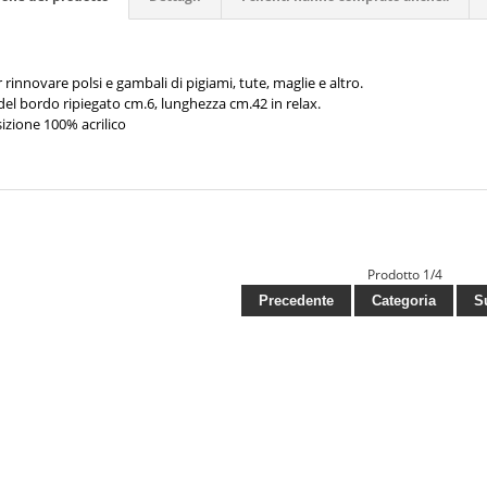
r rinnovare polsi e gambali di pigiami, tute, maglie e altro.
del bordo ripiegato cm.6, lunghezza cm.42 in relax.
zione 100% acrilico
Prodotto 1/4
Precedente
Categoria
Su