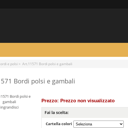
ordi e polsi
> Art.11571 Bordi polsi e gambali
1571 Bordi polsi e gambali
Prezzo: Prezzo non visualizzato
ingrandisci
Fai la scelta:
Cartella colori