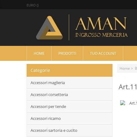
EURO ()
HOME
PRODOTTI
TUO ACCOUNT
Home
>
B
Categorie
Accessori maglieria
Art.1
Accessori corsetteria
Accessori per tende
Accessori ricamo
Accessori sartoria e cucito