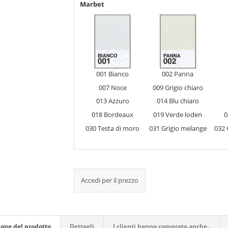
Marbet
001 Bianco
002 Panna
007 Noce
009 Grigio chiaro
013 Azzuro
014 Blu chiaro
018 Bordeaux
019 Verde loden
0
030 Testa di moro
031 Grigio melange
032 
Accedi per il prezzo
ione del prodotto
Dettagli
I clienti hanno comprato anche..