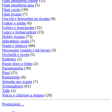
Filati aguglieria cotone
(11)
Filati aguglieria lana
(5)
Filati cucito
(39)
Filati ricamo
(7)
Fiocchi e lenzuolini no ricamo
(9)
Fodere e telette
(6)
Forbici e tronchesini
(32)
Ganci e fermacordoni
(23)
Hobby ricamo
(73)
Imbottiture spalla
(7)
Nastri e fettucce
(68)
Necessaire viaggio e kit lavoro
(3)
Occhielli e rivetti
(5)
Paillettes
(2)
Panno lenci e feltro
(2)
Passamaneria
(30)
Pizzi
(25)
Rammendo
(6)
Stringhe per scarpe
(7)
Termoadesivi
(61)
Tulle
(2)
Velcro e chiusure a strappo
(20)
Promozioni ...