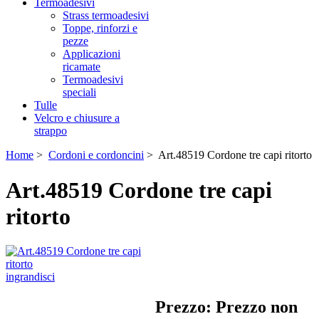
Termoadesivi
Strass termoadesivi
Toppe, rinforzi e
pezze
Applicazioni
ricamate
Termoadesivi
speciali
Tulle
Velcro e chiusure a
strappo
Home
>
Cordoni e cordoncini
> Art.48519 Cordone tre capi ritorto
Art.48519 Cordone tre capi
ritorto
ingrandisci
Prezzo: Prezzo non