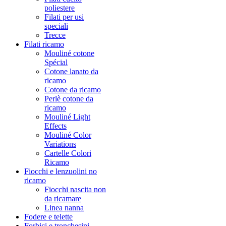
poliestere
Filati per usi
speciali
Trecce
Filati ricamo
Mouliné cotone
Spécial
Cotone lanato da
ricamo
Cotone da ricamo
Perlè cotone da
ricamo
Mouliné Light
Effects
Mouliné Color
Variations
Cartelle Colori
Ricamo
Fiocchi e lenzuolini no
ricamo
Fiocchi nascita non
da ricamare
Linea nanna
Fodere e telette
Forbici e tronchesini