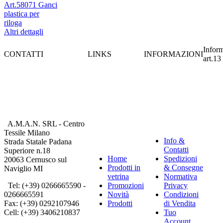
Art.58071 Ganci
plastica per
riloga
Altri dettagli
Inform
CONTATTI
LINKS
INFORMAZIONI
art.13
A.M.A.N. SRL - Centro
Tessile Milano
Info &
Strada Statale Padana
Contatti
Superiore n.18
Home
Spedizioni
20063 Cernusco sul
Prodotti in
& Consegne
Naviglio MI
vetrina
Normativa
Tel: (+39) 0266665590 -
Promozioni
Privacy
0266665591
Novità
Condizioni
Fax: (+39) 0292107946
Prodotti
di Vendita
Cell: (+39) 3406210837
Tuo
Account