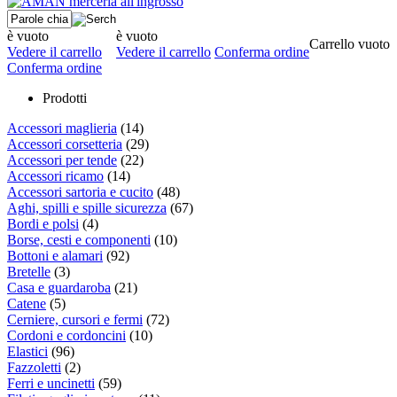
è vuoto
è vuoto
Carrello vuoto
Vedere il carrello
Vedere il carrello
Conferma ordine
Conferma ordine
Prodotti
Accessori maglieria
(14)
Accessori corsetteria
(29)
Accessori per tende
(22)
Accessori ricamo
(14)
Accessori sartoria e cucito
(48)
Aghi, spilli e spille sicurezza
(67)
Bordi e polsi
(4)
Borse, cesti e componenti
(10)
Bottoni e alamari
(92)
Bretelle
(3)
Casa e guardaroba
(21)
Catene
(5)
Cerniere, cursori e fermi
(72)
Cordoni e cordoncini
(10)
Elastici
(96)
Fazzoletti
(2)
Ferri e uncinetti
(59)