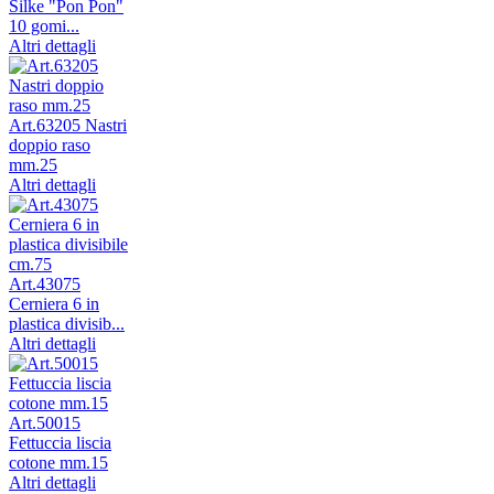
Silke "Pon Pon"
10 gomi...
Altri dettagli
Art.63205 Nastri
doppio raso
mm.25
Altri dettagli
Art.43075
Cerniera 6 in
plastica divisib...
Altri dettagli
Art.50015
Fettuccia liscia
cotone mm.15
Altri dettagli