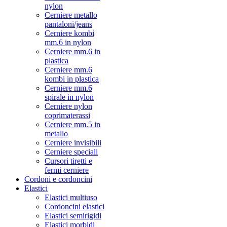
nylon
Cerniere metallo
pantaloni/jeans
Cerniere kombi
mm.6 in nylon
Cerniere mm.6 in
plastica
Cerniere mm.6
kombi in plastica
Cerniere mm.6
spirale in nylon
Cerniere nylon
coprimaterassi
Cerniere mm.5 in
metallo
Cerniere invisibili
Cerniere speciali
Cursori tiretti e
fermi cerniere
Cordoni e cordoncini
Elastici
Elastici multiuso
Cordoncini elastici
Elastici semirigidi
Elastici morbidi