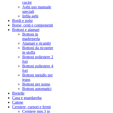
cucire
Aghi uso manuale
speciali
Infila aghi
Bordi e polsi
Borse, cesti e componenti
Bottoni e alamari
Bottoni in
madreperla
Alamari e ricambi
Bottoni da ricoprire
in stoffa
Bottoni poliestere 2
fori
Bottoni poliestere 4
fori
Bottoni metallo per
jeans
Bottoni per uomo
Bottoni automatici
Bretelle
Casa e guardaroba
Catene
Cerniere, cursori e fermi
Cerniere mm.3 in