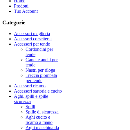
Home
Prodotti
Tuo Account
Categorie
Accessori maglieria
Accessori corsetteria
Accessori per tende
Cordoncini per
tende
Ganci e anelli per
tende
Nastri per riloga
Treccia piombata
per tende
Accessori ricamo
Accessori sartoria e cucito
Aghi, spilli e spille
sicurezza
Spilli
Spille di sicurezza
Aghi cucito e
ricamo a mano
Aghi macchina da