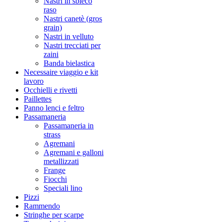
Nastri in sbieco
raso
Nastri canetè (gros
grain)
Nastri in velluto
Nastri trecciati per
zaini
Banda bielastica
Necessaire viaggio e kit
lavoro
Occhielli e rivetti
Paillettes
Panno lenci e feltro
Passamaneria
Passamaneria in
strass
Agremani
Agremani e galloni
metallizzati
Frange
Fiocchi
Speciali lino
Pizzi
Rammendo
Stringhe per scarpe