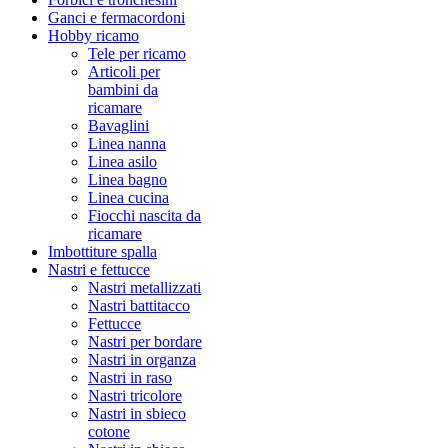
Ganci e fermacordoni
Hobby ricamo
Tele per ricamo
Articoli per
bambini da
ricamare
Bavaglini
Linea nanna
Linea asilo
Linea bagno
Linea cucina
Fiocchi nascita da
ricamare
Imbottiture spalla
Nastri e fettucce
Nastri metallizzati
Nastri battitacco
Fettucce
Nastri per bordare
Nastri in organza
Nastri in raso
Nastri tricolore
Nastri in sbieco
cotone