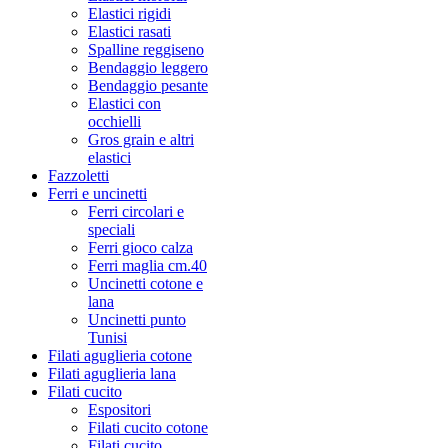
Elastici rigidi
Elastici rasati
Spalline reggiseno
Bendaggio leggero
Bendaggio pesante
Elastici con
occhielli
Gros grain e altri
elastici
Fazzoletti
Ferri e uncinetti
Ferri circolari e
speciali
Ferri gioco calza
Ferri maglia cm.40
Uncinetti cotone e
lana
Uncinetti punto
Tunisi
Filati aguglieria cotone
Filati aguglieria lana
Filati cucito
Espositori
Filati cucito cotone
Filati cucito