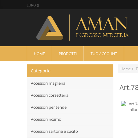
EURO ()
HOME
PRODOTTI
TUO ACCOUNT
Home
>
F
Categorie
Accessori maglieria
Art.7
Accessori corsetteria
Accessori per tende
Accessori ricamo
Accessori sartoria e cucito