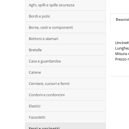
Aghi, spilli e spille sicurezza
Bordi e polsi
Descriz
Borse, cesti e componenti
Bottoni e alamari
Uncinett
Lunghez
Bretelle
Misura 
Prezzo r
Casa e guardaroba
Catene
Cerniere, cursori e fermi
Cordoni e cordoncini
Elastici
Fazzoletti
Ferri e uncinetti