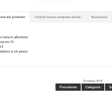
ione del prodotto
I clienti hanno comprato anche..
Recensioni
o lana in alluminio
za cm.15
4.5
elativo a: Un pezzo
Prodotto 9/18
Precedente
Categoria
Su