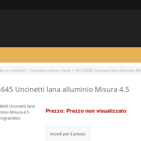
erri e uncinetti
>
Uncinetti cotone e lana
> Art.78645 Uncinetti lana alluminio Mi
8645 Uncinetti lana alluminio Misura 4.5
Prezzo: Prezzo non visualizzato
ingrandisci
Accedi per il prezzo