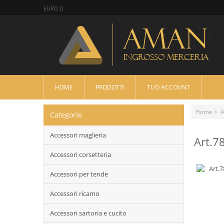
EURO ()
HOME
PRODOTTI
TUO ACCOUNT
Home
> A
Categorie
Accessori maglieria
Art.7
Accessori corsetteria
Accessori per tende
Accessori ricamo
Accessori sartoria e cucito