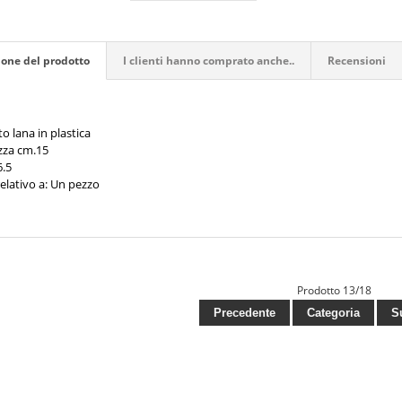
ione del prodotto
I clienti hanno comprato anche..
Recensioni
o lana in plastica
za cm.15
6.5
elativo a: Un pezzo
Prodotto 13/18
Precedente
Categoria
Su