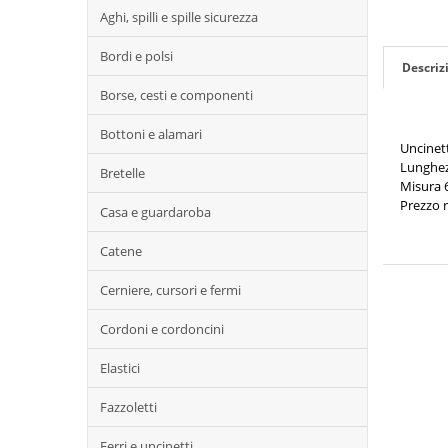
Aghi, spilli e spille sicurezza
Bordi e polsi
Descriz
Borse, cesti e componenti
Bottoni e alamari
Uncinett
Lunghez
Bretelle
Misura 
Prezzo r
Casa e guardaroba
Catene
Cerniere, cursori e fermi
Cordoni e cordoncini
Elastici
Fazzoletti
Ferri e uncinetti