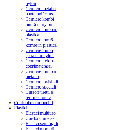
nylon
Cerniere metallo
pantaloni/jeans
Cerniere kombi
mm.6 in nylon
Cerniere mm.6 in
plastica
Cerniere mm.6
kombi in plastica
Cerniere mm.6
spirale in nylon
Cerniere nylon
coprimaterassi
Cerniere mm.5 in
metallo
Cerniere invisibili
Cerniere speciali
Cursori tiretti e
fermi cerniere
Cordoni e cordoncini
Elastici
Elastici multiuso
Cordoncini elastici
Elastici semirigidi
Elastici morbidi