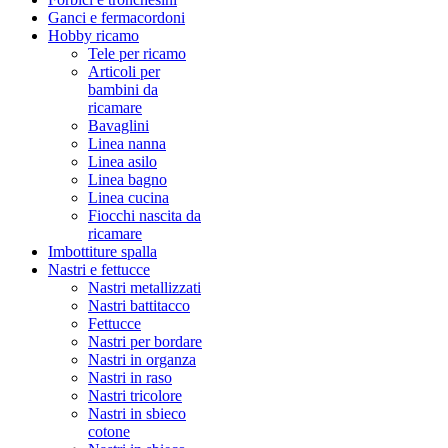
Ganci e fermacordoni
Hobby ricamo
Tele per ricamo
Articoli per
bambini da
ricamare
Bavaglini
Linea nanna
Linea asilo
Linea bagno
Linea cucina
Fiocchi nascita da
ricamare
Imbottiture spalla
Nastri e fettucce
Nastri metallizzati
Nastri battitacco
Fettucce
Nastri per bordare
Nastri in organza
Nastri in raso
Nastri tricolore
Nastri in sbieco
cotone