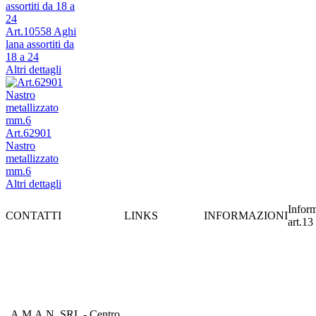
Art.10558 Aghi
lana assortiti da
18 a 24
Altri dettagli
Art.62901
Nastro
metallizzato
mm.6
Altri dettagli
Inform
CONTATTI
LINKS
INFORMAZIONI
art.13
A.M.A.N. SRL - Centro