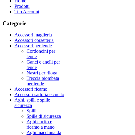
Home
Prodotti
Tuo Account
Categorie
Accessori maglieria
Accessori corsetteria
Accessori per tende
Cordoncini per
tende
Ganci e anelli per
tende
Nastri per riloga
Treccia piombata
per tende
Accessori ricamo
Accessori sartoria e cucito
Aghi, spilli e spille
sicurezza
Spilli
Spille di sicurezza
Aghi cucito e
ricamo a mano
Aghi macchina da