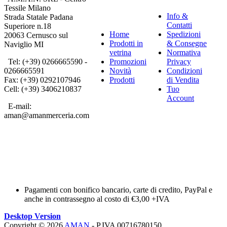
Tessile Milano
Info &
Strada Statale Padana
Contatti
Superiore n.18
Home
Spedizioni
20063 Cernusco sul
Prodotti in
& Consegne
Naviglio MI
vetrina
Normativa
Tel: (+39) 0266665590 -
Promozioni
Privacy
0266665591
Novità
Condizioni
Fax: (+39) 0292107946
Prodotti
di Vendita
Cell: (+39) 3406210837
Tuo
Account
E-mail:
aman@amanmerceria.com
Pagamenti con bonifico bancario, carte di credito, PayPal e
anche in contrassegno al costo di €3,00 +IVA
Desktop Version
Copyright © 2026
AMAN
- P.IVA 00716780150