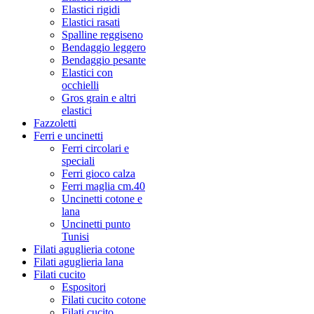
Elastici rigidi
Elastici rasati
Spalline reggiseno
Bendaggio leggero
Bendaggio pesante
Elastici con
occhielli
Gros grain e altri
elastici
Fazzoletti
Ferri e uncinetti
Ferri circolari e
speciali
Ferri gioco calza
Ferri maglia cm.40
Uncinetti cotone e
lana
Uncinetti punto
Tunisi
Filati aguglieria cotone
Filati aguglieria lana
Filati cucito
Espositori
Filati cucito cotone
Filati cucito