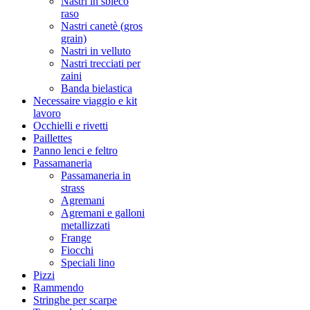
Nastri in sbieco
raso
Nastri canetè (gros
grain)
Nastri in velluto
Nastri trecciati per
zaini
Banda bielastica
Necessaire viaggio e kit
lavoro
Occhielli e rivetti
Paillettes
Panno lenci e feltro
Passamaneria
Passamaneria in
strass
Agremani
Agremani e galloni
metallizzati
Frange
Fiocchi
Speciali lino
Pizzi
Rammendo
Stringhe per scarpe