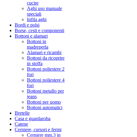
cucire
Aghi uso manuale
speciali
Infila aghi
Bordi e polsi
Borse, cesti e componenti
Bottoni e alamari
Bottoni in
madreperla
Alamari e ricambi
Bottoni da ricoprire
in stoffa
Bottoni poliestere 2
fori
Bottoni poliestere 4
fori
Bottoni metallo per
jeans
Bottoni per uomo
Bottoni automatici
Bretelle
Casa e guardaroba
Catene
Cerniere, cursori e fermi
Cerniere mm.3 in