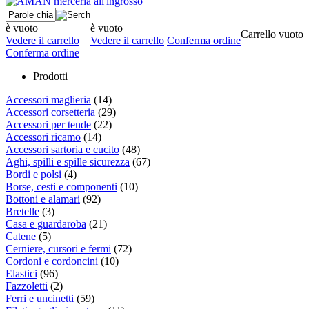
è vuoto
è vuoto
Carrello vuoto
Vedere il carrello
Vedere il carrello
Conferma ordine
Conferma ordine
Prodotti
Accessori maglieria
(14)
Accessori corsetteria
(29)
Accessori per tende
(22)
Accessori ricamo
(14)
Accessori sartoria e cucito
(48)
Aghi, spilli e spille sicurezza
(67)
Bordi e polsi
(4)
Borse, cesti e componenti
(10)
Bottoni e alamari
(92)
Bretelle
(3)
Casa e guardaroba
(21)
Catene
(5)
Cerniere, cursori e fermi
(72)
Cordoni e cordoncini
(10)
Elastici
(96)
Fazzoletti
(2)
Ferri e uncinetti
(59)