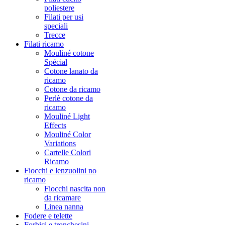
poliestere
Filati per usi
speciali
Trecce
Filati ricamo
Mouliné cotone
Spécial
Cotone lanato da
ricamo
Cotone da ricamo
Perlè cotone da
ricamo
Mouliné Light
Effects
Mouliné Color
Variations
Cartelle Colori
Ricamo
Fiocchi e lenzuolini no
ricamo
Fiocchi nascita non
da ricamare
Linea nanna
Fodere e telette
Forbici e tronchesini