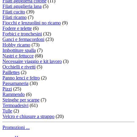
Filati aguglieria cotone
(11)
Filati aguglieria lana
(5)
Filati cucito
(39)
Filati ricamo
(7)
Fiocchi e lenzuolini no ricamo
(9)
Fodere e telette
(6)
Forbici e tronchesini
(32)
Ganci e fermacordoni
(23)
Hobby ricamo
(73)
Imbottiture spalla
(7)
Nastri e fettucce
(68)
Necessaire viaggio e kit lavoro
(3)
Occhielli e rivetti
(5)
Paillettes
(2)
Panno lenci e feltro
(2)
Passamaneria
(30)
Pizzi
(25)
Rammendo
(6)
Stringhe per scarpe
(7)
Termoadesivi
(61)
Tulle
(2)
Velcro e chiusure a strappo
(20)
Promozioni ...