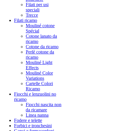
Filati per usi
speciali
Trecce
Filati ricamo
Mouliné cotone
Spécial
Cotone lanato da
ricamo
Cotone da ricamo
Perlè cotone da
ricamo
Mouliné Light
Effects
Mouliné Color
Variations
Cartelle Colori
Ricamo
Fiocchi e lenzuolini no
ricamo
Fiocchi nascita non
da ricamare
Linea nanna
Fodere e telette
Forbici e tronchesini
Ganci e fermacordoni