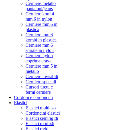
Cerniere metallo
pantaloni/jeans
Cerniere kombi
mm.6 in nylon
Cerniere mm.6 in
plastica
Cerniere mm.6
kombi in plastica
Cerniere mm.6
spirale in nylon
Cerniere nylon
coprimaterassi
Cerniere mm.5 in
metallo
Cerniere invisibili
Cerniere speciali
Cursori tiretti e
fermi cerniere
Cordoni e cordoncini
Elastici
Elastici multiuso
Cordoncini elastici
Elastici semirigidi
Elastici morbidi
Elastici rigidi