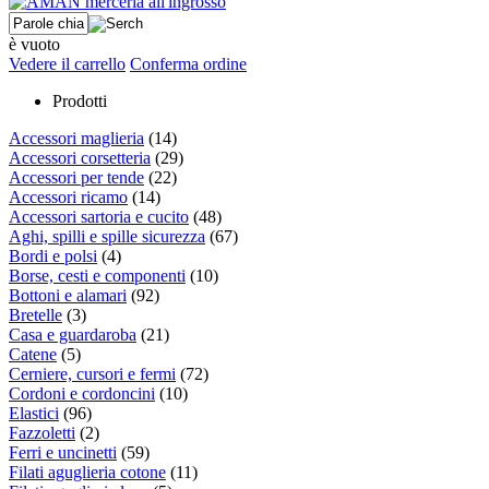
è vuoto
Vedere il carrello
Conferma ordine
Prodotti
Accessori maglieria
(14)
Accessori corsetteria
(29)
Accessori per tende
(22)
Accessori ricamo
(14)
Accessori sartoria e cucito
(48)
Aghi, spilli e spille sicurezza
(67)
Bordi e polsi
(4)
Borse, cesti e componenti
(10)
Bottoni e alamari
(92)
Bretelle
(3)
Casa e guardaroba
(21)
Catene
(5)
Cerniere, cursori e fermi
(72)
Cordoni e cordoncini
(10)
Elastici
(96)
Fazzoletti
(2)
Ferri e uncinetti
(59)
Filati aguglieria cotone
(11)