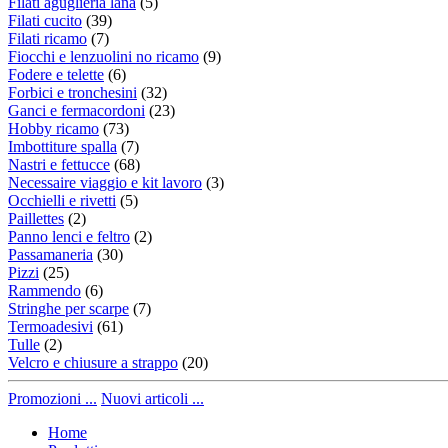
Filati aguglieria lana
(5)
Filati cucito
(39)
Filati ricamo
(7)
Fiocchi e lenzuolini no ricamo
(9)
Fodere e telette
(6)
Forbici e tronchesini
(32)
Ganci e fermacordoni
(23)
Hobby ricamo
(73)
Imbottiture spalla
(7)
Nastri e fettucce
(68)
Necessaire viaggio e kit lavoro
(3)
Occhielli e rivetti
(5)
Paillettes
(2)
Panno lenci e feltro
(2)
Passamaneria
(30)
Pizzi
(25)
Rammendo
(6)
Stringhe per scarpe
(7)
Termoadesivi
(61)
Tulle
(2)
Velcro e chiusure a strappo
(20)
Promozioni ...
Nuovi articoli ...
Home