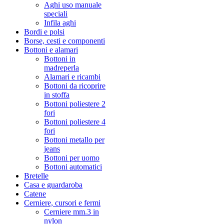
Aghi uso manuale
speciali
Infila aghi
Bordi e polsi
Borse, cesti e componenti
Bottoni e alamari
Bottoni in
madreperla
Alamari e ricambi
Bottoni da ricoprire
in stoffa
Bottoni poliestere 2
fori
Bottoni poliestere 4
fori
Bottoni metallo per
jeans
Bottoni per uomo
Bottoni automatici
Bretelle
Casa e guardaroba
Catene
Cerniere, cursori e fermi
Cerniere mm.3 in
nylon