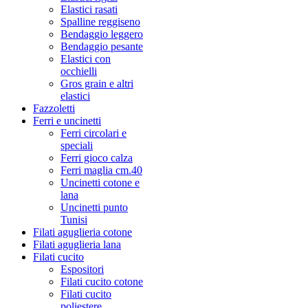
Elastici rasati
Spalline reggiseno
Bendaggio leggero
Bendaggio pesante
Elastici con
occhielli
Gros grain e altri
elastici
Fazzoletti
Ferri e uncinetti
Ferri circolari e
speciali
Ferri gioco calza
Ferri maglia cm.40
Uncinetti cotone e
lana
Uncinetti punto
Tunisi
Filati aguglieria cotone
Filati aguglieria lana
Filati cucito
Espositori
Filati cucito cotone
Filati cucito
poliestere