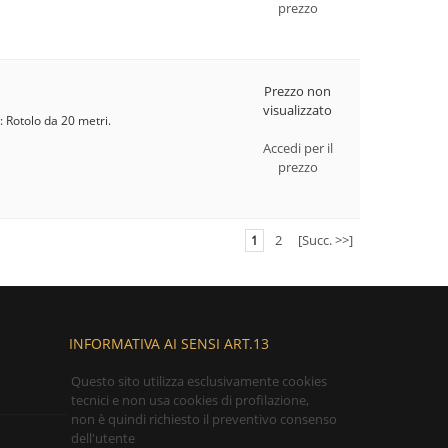
prezzo
Prezzo non
visualizzato
: Rotolo da 20 metri.
Accedi per il
prezzo
2
[Succ. >>]
1
INFORMATIVA AI SENSI ART.13
Questo sito utilizza esclusivamente cookies
tecnici e non usa cookies di profilazione,
non è quindi richiesto il preventivo consenso
dell'utente