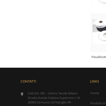
Visualizza
CONTATTI
LINKS
Home
A.M.A.N. SRL - Centro Tessile Milano
Strada Statale Padana Superiore n.18
20063 Cernusco sul Naviglio MI
Prodotti in