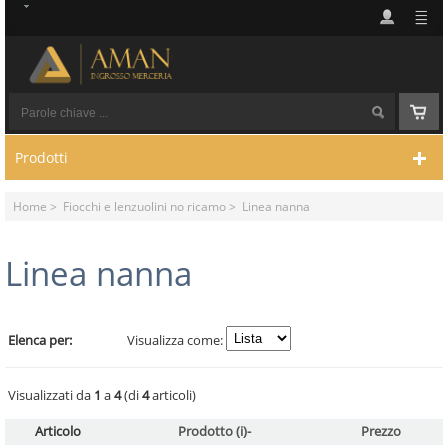
Prodotti
Home
>
Fiocchi e lenzuolini no ricamo
> Linea nanna
Linea nanna
Elenca per:
Visualizza come:
Visualizzati da
1
a
4
(di
4
articoli)
Articolo
Prodotto (i)-
Prezzo